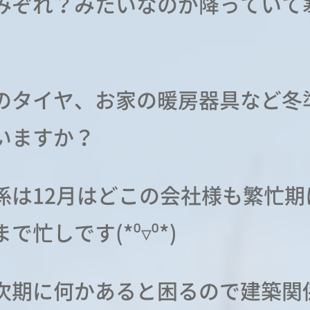
みぞれ？みたいなのが降っていて
。
のタイヤ、お家の暖房器具など冬
いますか？
係は12月はどこの会社様も繁忙期
で忙しです(*⁰▿⁰*)
次期に何かあると困るので建築関