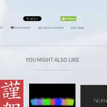
0
017
No comment
Leave a comment
1311 views
YOU MIGHT ALSO LIKE