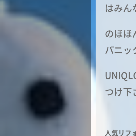
はみん
のほほ
パニッ
UNI
つけ下
人気リフ