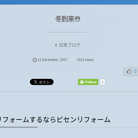
冬到来☃️
日常ブログ
11
December
,
2017
1311 views
0
0
リフォームするならビセンリフォーム