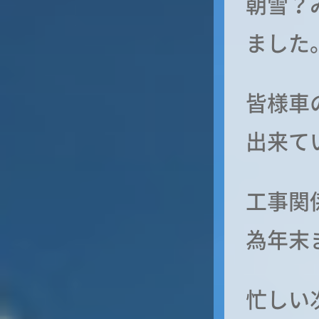
朝雪？
ました
皆様車
出来て
工事関
為年末ま
忙しい