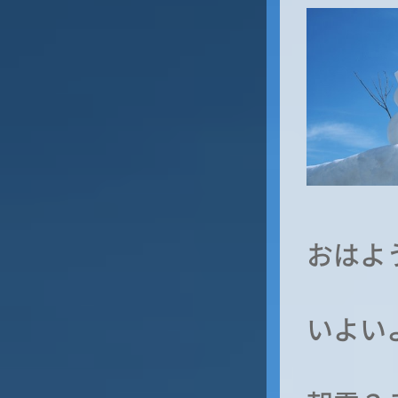
おはよ
いよい