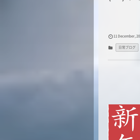
11
December
,
2
日常ブログ