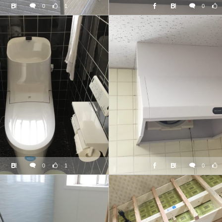
0
1
0
0
1
0